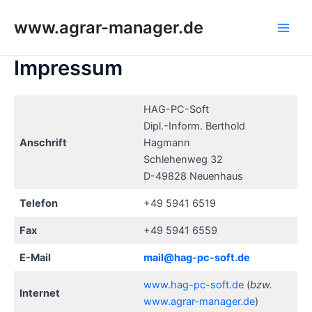
Zum
www.agrar-manager.de
Inhalt
Main
springen
Impressum
Men
HAG-PC-Soft
Dipl.-Inform. Berthold
Anschrift
Hagmann
Schlehenweg 32
D-49828 Neuenhaus
Telefon
+49 5941 6519
Fax
+49 5941 6559
E-Mail
mail@hag-pc-soft.de
www.hag-pc-soft.de
(
bzw.
Internet
www.agrar-manager.de
)